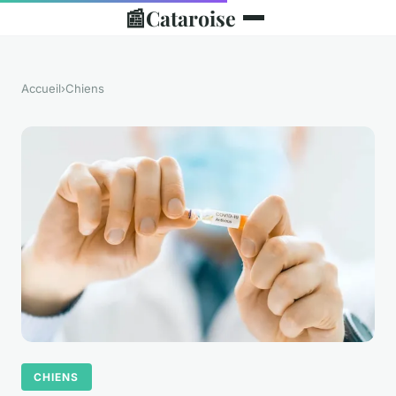
📰
Cataroise
Accueil
›
Chiens
CHIENS