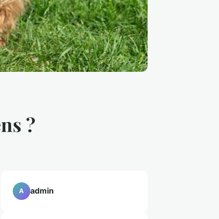
ns ?
admin
A