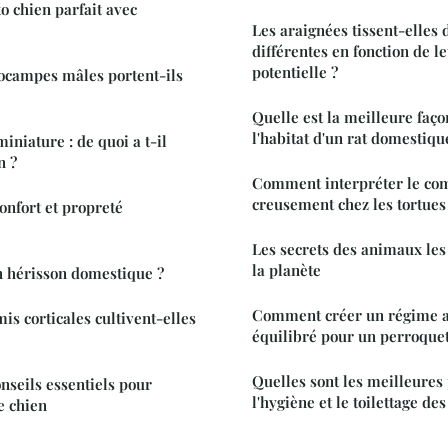
o chien parfait avec
Les araignées tissent-elles d
différentes en fonction de l
potentielle ?
campes mâles portent-ils
Quelle est la meilleure faço
l'habitat d'un rat domestiqu
iniature : de quoi a t-il
n ?
Comment interpréter le co
creusement chez les tortues
confort et propreté
Les secrets des animaux les 
la planète
n hérisson domestique ?
Comment créer un régime a
s corticales cultivent-elles
équilibré pour un perroquet
Quelles sont les meilleures
nseils essentiels pour
l'hygiène et le toilettage des
e chien