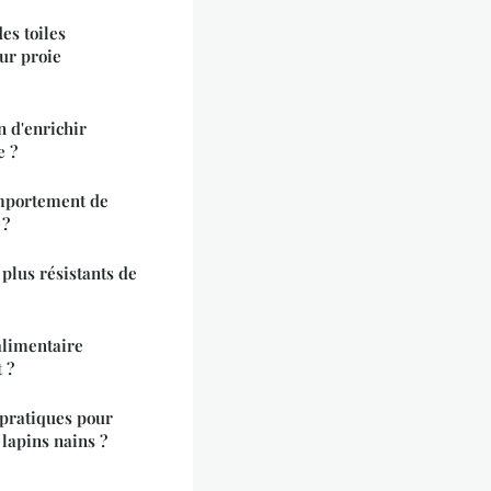
es toiles
eur proie
n d'enrichir
e ?
mportement de
 ?
plus résistants de
limentaire
 ?
 pratiques pour
 lapins nains ?