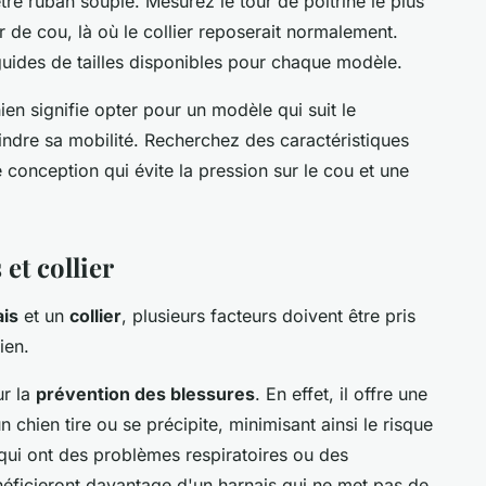
tre ruban souple. Mesurez le tour de poitrine le plus
our de cou, là où le collier reposerait normalement.
ides de tailles disponibles pour chaque modèle.
en signifie opter pour un modèle qui suit le
ndre sa mobilité. Recherchez des caractéristiques
conception qui évite la pression sur le cou et une
et collier
ais
et un
collier
, plusieurs facteurs doivent être pris
ien.
ur la
prévention des blessures
. En effet, il offre une
n chien tire ou se précipite, minimisant ainsi le risque
 qui ont des problèmes respiratoires ou des
néficieront davantage d'un harnais qui ne met pas de