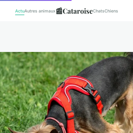
📰
Cataroise
Actu
Autres animaux
Chats
Chiens