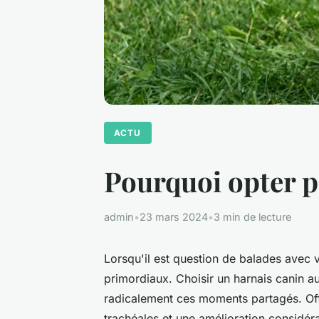
ACTU
Pourquoi opter p
admin
•
23 mars 2024
•
3 min de lecture
Lorsqu'il est question de balades avec v
primordiaux. Choisir un harnais canin au 
radicalement ces moments partagés. Offr
trachéales et une amélioration considéra