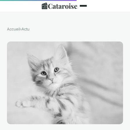
📰
Cataroise
Accueil
›
Actu