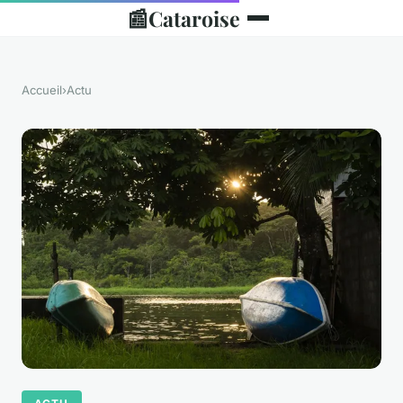
📰
Cataroise
Accueil
›
Actu