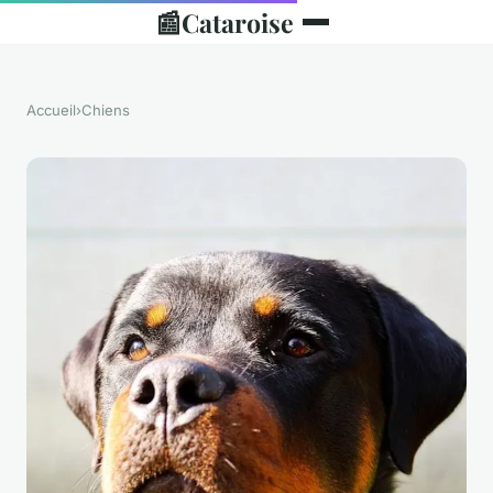
📰
Cataroise
Accueil
›
Chiens