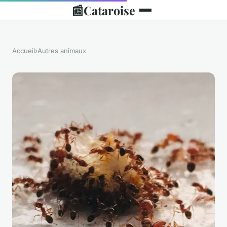
📰
Cataroise
Accueil
›
Autres animaux