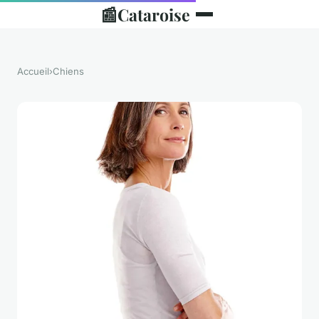
📰
Cataroise
Accueil
›
Chiens